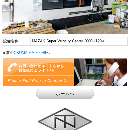
設備名称
MAZAK Super Velocity Center 2000L/120-Ⅱ
« 前の
OKUMA MA-600HⅡ
へ