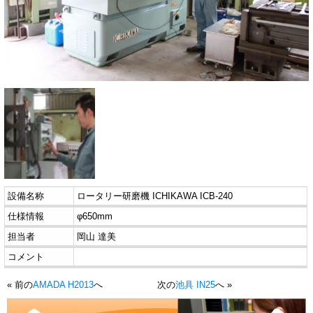
設備名称
ロータリー研磨機 ICHIKAWA ICB-240
仕様情報
φ650mm
担当者
岡山 達美
コメント
« 前の
AMADA H2013
へ
次の
池具 IN25
へ »